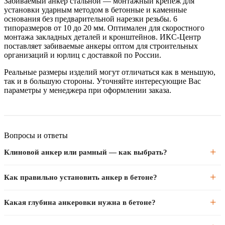
Забиваемый анкер стальной — монтажный крепёж для
установки ударным методом в бетонные и каменные
основания без предварительной нарезки резьбы. 6
типоразмеров от 10 до 20 мм. Оптимален для скоростного
монтажа закладных деталей и кронштейнов. ИКС-Центр
поставляет забиваемые анкеры оптом для строительных
организаций и юрлиц с доставкой по России.
Реальные размеры изделий могут отличаться как в меньшую,
так и в большую стороны. Уточняйте интересующие Вас
параметры у менеджера при оформлении заказа.
Вопросы и ответы
Клиновой анкер или рамный — как выбрать?
Клиновой анкер — для крепления тяжёлых конструкций в
Как правильно установить анкер в бетоне?
полнотелом бетоне и кирпиче (станки, стеллажи, перила). Рамный
анкер — специально для оконных и дверных рам: потайная
Просверлите отверстие нужного диаметра, продуйте пыль, вставьте
Какая глубина анкеровки нужна в бетоне?
головка и большая длина под толщину профиля.
анкер и забейте до упора фланца. Затяните гайку с усилием по
инструкции — распорный конус разожмёт анкер и зафиксирует
Минимальная глубина анкеровки — 4–8 диаметров анкера в