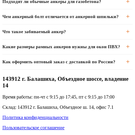
Подходят ли обычные анкеры для газобетона?
его в основании.
зависимости от нагрузки. В кирпиче и газобетоне глубину
увеличивают на 20–30%. Точные значения указаны в паспорте на
Нет. Распорные клиновые анкеры в газобетоне и пеноблоке не
Чем анкерный болт отличается от анкерной шпильки?
конкретный анкер.
держат — ячеистый материал крошится. Для газобетона нужны
специальные нейлоновые дюбели с длинными лепестками или
Анкерный болт имеет собственную головку — на него
Что такое забиваемый анкер?
химические анкеры.
накручивают гайку снаружи. Анкерная шпилька вворачивается в
распорный элемент и выступает резьбовым концом — к ней
Забиваемый анкер устанавливается без болта ударным методом —
Какие размеры рамных анкеров нужны для окон ПВХ?
крепится конструкция болтовым соединением.
разжимается оправкой при забивании. Применяют для быстрого
монтажа лёгких элементов (кабельные лотки, таблички) там, где
Стандарт для ПВХ-окон — рамный анкер Ø10 мм длиной 132–202
Как оформить оптовый заказ с доставкой по России?
разборка не нужна.
мм. Глубина сверления = длина анкера + 10 мм. Точный размер
зависит от толщины рамы и материала стены.
Оформляйте заявку на x-centre.ru или по телефону (495) 973-39-39.
143912 г. Балашиха, Объездное шоссе, владение
Работаем с юрлицами по безналу с НДС. Доставка транспортными
14
компаниями по всей России.
Время работы: пн-чт с 9:15 до 17:45, пт с 9:15 до 17:00
Склад: 143912 г. Балашиха, Объездное ш. 14, офис 7.1
Политика конфиденциальности
Пользовательское соглашение