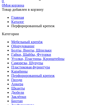
0
0
Моя корзина
Товар добавлен в корзину
Главная
Каталог
Перфорированный крепеж
Категории
Мебельный крепёж
Оборудование
Болты, Винты, Шпильки
Гайки, Шайбы, Футорки
Уголки, Пластины, Кронштейны
Саморезы, Шурупы
Пластиковая фурнитура
Карабины
Перфорированный крепеж
Гвозди
Анкера
Шканты
Дюбели
Заклёпки
Биотан