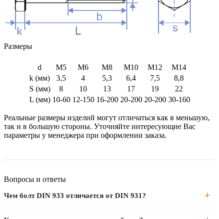
Размеры
d
M5
M6
M8
M10
M12
M14
k (мм)
3,5
4
5,3
6,4
7,5
8,8
S (мм)
8
10
13
17
19
22
L (мм)
10-60
12-150
16-200
20-200
20-200
30-160
Реальные размеры изделий могут отличаться как в меньшую,
так и в большую стороны. Уточняйте интересующие Вас
параметры у менеджера при оформлении заказа.
Вопросы и ответы
Чем болт DIN 933 отличается от DIN 931?
DIN 933 — болт с резьбой по всей длине стержня. DIN 931 —