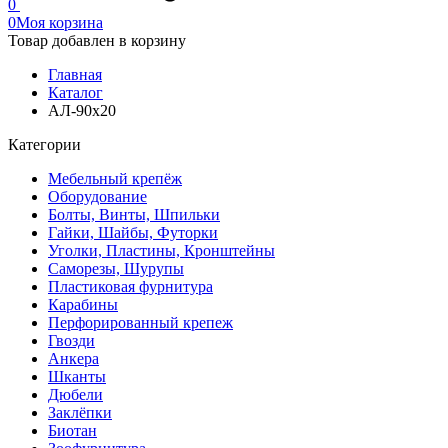
0
0
Моя корзина
Товар добавлен в корзину
Главная
Каталог
АЛ-90х20
Категории
Мебельный крепёж
Оборудование
Болты, Винты, Шпильки
Гайки, Шайбы, Футорки
Уголки, Пластины, Кронштейны
Саморезы, Шурупы
Пластиковая фурнитура
Карабины
Перфорированный крепеж
Гвозди
Анкера
Шканты
Дюбели
Заклёпки
Биотан