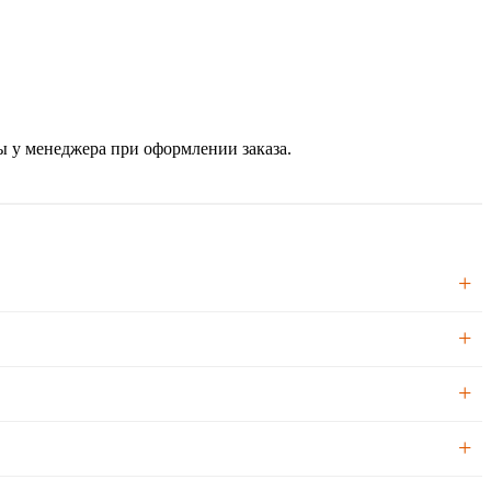
ы у менеджера при оформлении заказа.
упенчатое сверло 3-в-1 под конфирматы.
, чем на шурупе, и выдерживает многократную разборку.
ьно лучше гладких — используйте именно их.
ом.