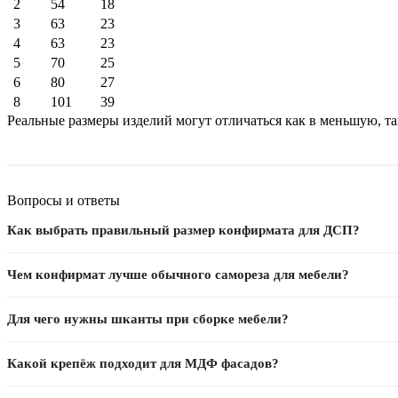
2
54
18
3
63
23
4
63
23
5
70
25
6
80
27
8
101
39
Реальные размеры изделий могут отличаться как в меньшую, т
Вопросы и ответы
Как выбрать правильный размер конфирмата для ДСП?
Для ДСП 16 мм — конфирмат 7×50 мм, для 32 мм — 7×70 мм. Важно: ди
Чем конфирмат лучше обычного самореза для мебели?
Конфирмат имеет крупный шаг резьбы для ДСП, широкую потайную голо
Для чего нужны шканты при сборке мебели?
Шкант центрирует детали при сборке и фиксирует их при вклейке. Ø8
Какой крепёж подходит для МДФ фасадов?
Для МДФ нельзя использовать обычные шурупы — плита крошится. Нуж