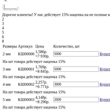
Дорогие клиенты! У нас действует 15% наценка на не полные 
2
3
4
5
6
8
Размеры
Артикул
Цена
Количество, шт
1,586р.
2 мм
КШ00006
Купит
=7 930р.
На
шт товара действует наценка 15%
1,769р.
3 мм
КШ00001
Купит
=8 845р.
На
шт товара действует наценка 15%
2,257р.
4 мм
КШ00002
Купит
=6 771р.
На
шт товара действует наценка 15%
4,148р.
5 мм
КШ00003
Купит
=8 296р.
На
шт товара действует наценка 15%