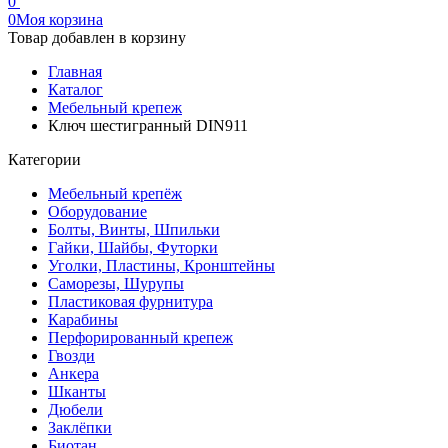
0
0
Моя корзина
Товар добавлен в корзину
Главная
Каталог
Мебельный крепеж
Ключ шестигранный DIN911
Категории
Мебельный крепёж
Оборудование
Болты, Винты, Шпильки
Гайки, Шайбы, Футорки
Уголки, Пластины, Кронштейны
Саморезы, Шурупы
Пластиковая фурнитура
Карабины
Перфорированный крепеж
Гвозди
Анкера
Шканты
Дюбели
Заклёпки
Биотан