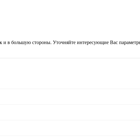
ак и в большую стороны. Уточняйте интересующие Вас параметр
аметр отверстия должен точно совпадать — используйте специальное ст
вку и затягивается шестигранником — соединение значительно прочнее
 мм — стандарт для ДСП 16 мм. Рифлёные шканты держат клей значител
ны конфирматы с мелкой резьбой или вставные резьбовые гайки с болт