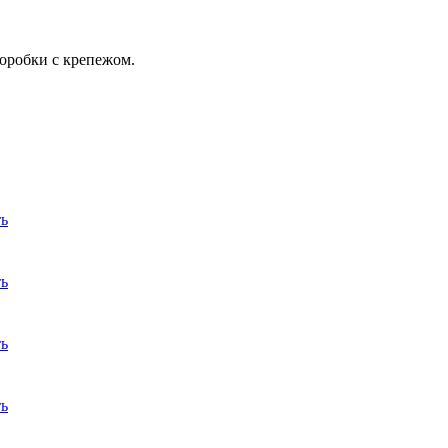
коробки с крепежом.
ь
ь
ь
ь