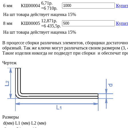
6,71р.
6 мм
КШ00004
Купит
=6 710р.
На
шт товара действует наценка 15%
12,871р.
8 мм
КШ00005
Купит
=6 435,5р.
На
шт товара действует наценка 15%
В процессе сборки различных элементов, сборщики достаточно
образный. Так же ключи могут различаться своим размером (3,
Такие изделия никогда не подведут при сборки и обеспечат пр
Чертеж
Размеры
d(мм)
L1 (мм)
L2 (мм)