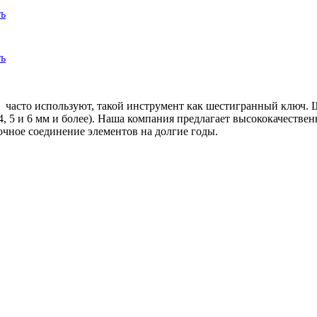
ь
ь
 часто используют, такой инструмент как шестигранный ключ. 
 4, 5 и 6 мм и более). Наша компания предлагает высококачеств
очное соединение элементов на долгие годы.