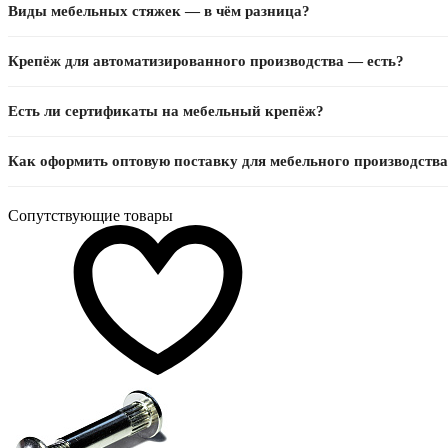
Виды мебельных стяжек — в чём разница?
Одноуровневые — соединяют щиты в одной плоскости. Двухуровневые —
Крепёж для автоматизированного производства — есть?
крепежа снаружи.
Да, поставляем в крупной фасовке для автоматической подачи. Возмож
Есть ли сертификаты на мебельный крепёж?
Да, на мебельный крепёж есть декларации соответствия и технические 
Как оформить оптовую поставку для мебельного производств
Работаем с мебельными фабриками по всей России: договор, фиксирова
Сопутствующие товары