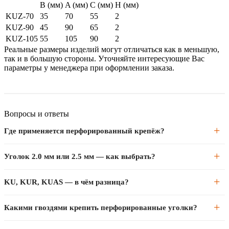
B (мм)
A (мм)
С (мм)
H (мм)
KUZ-70
35
70
55
2
KUZ-90
45
90
65
2
KUZ-105
55
105
90
2
Реальные размеры изделий могут отличаться как в меньшую,
так и в большую стороны. Уточняйте интересующие Вас
параметры у менеджера при оформлении заказа.
Вопросы и ответы
Где применяется перфорированный крепёж?
Перфорированные уголки и пластины — для усиления узловых
Уголок 2.0 мм или 2.5 мм — как выбрать?
соединений в деревянных конструкциях: стропильные фермы,
каркасные стены, перекрытия. Перфорация позволяет крепить под
2.5 мм — для нагруженных несущих узлов (стропила, балки
KU, KUR, KUAS — в чём разница?
любым углом кольцевыми гвоздями.
перекрытий). 2.0 мм — для вспомогательных элементов и лёгких
конструкций. Выбирают по расчётной нагрузке на конкретный
KU — стандартный уголок. KUR — усиленный, с ребром
Какими гвоздями крепить перфорированные уголки?
узел.
жёсткости, для более высоких нагрузок. KUAS — асимметричный,
для монтажа там, где доступ есть только с одной стороны.
Обязательно кольцевые гвозди 4.0×40 мм или специальные