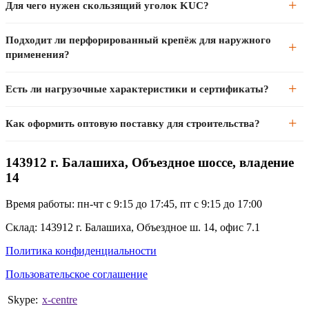
Для чего нужен скользящий уголок KUC?
саморезы для металлопластин. Гладкие гвозди запрещены — они
не обеспечивают расчётную нагрузку, конструкция не будет
KUC имеет продольный паз для компенсации температурных
Подходит ли перфорированный крепёж для наружного
соответствовать проекту.
деформаций дерева. Незаменим в деревянном домостроении для
применения?
подвижных соединений стропил и балок — без него при усыхании
дерева конструкцию перекашивает.
Да, весь ассортимент выпускается в горячеоцинкованном
Есть ли нагрузочные характеристики и сертификаты?
исполнении — устойчив к влаге при использовании на открытом
воздухе и в сырых помещениях.
На перфорированный крепёж есть технические паспорта с
Как оформить оптовую поставку для строительства?
нагрузочными характеристиками и сертификаты соответствия —
необходимы для проектной документации. Предоставляем по
ИКС-Центр поставляет перфорированный крепёж строительным
запросу.
143912 г. Балашиха, Объездное шоссе, владение
организациям по всей России. Возможна комплектация по
14
спецификации проекта. Безналичный расчёт с НДС, звоните (495)
973-39-39.
Время работы: пн-чт с 9:15 до 17:45, пт с 9:15 до 17:00
Склад: 143912 г. Балашиха, Объездное ш. 14, офис 7.1
Политика конфиденциальности
Пользовательское соглашение
Skype:
x-centre