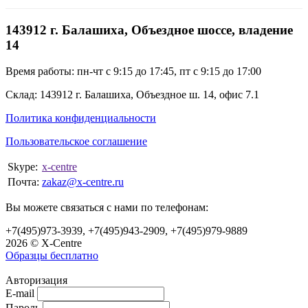
ИКС-Центр поставляет саморезы строительным и монтажным
143912 г. Балашиха, Объездное шоссе, владение
организациям по всей России. Оформление по безналу с НДС,
14
доставка ТК. Звоните: (495) 973-39-39.
Время работы: пн-чт с 9:15 до 17:45, пт с 9:15 до 17:00
Склад: 143912 г. Балашиха, Объездное ш. 14, офис 7.1
Политика конфиденциальности
Пользовательское соглашение
Skype:
x-centre
Почта:
zakaz@x-centre.ru
Вы можете связаться с нами по телефонам:
+7(495)973-3939, +7(495)943-2909, +7(495)979-9889
2026 © X-Centre
Образцы бесплатно
Авторизация
E-mail
Пароль