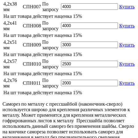
4,2х38
По
СПН007
Купить
мм
запросу
На
шт товара действует наценка 15%
4,2х41
По
СПН008
Купить
мм
запросу
На
шт товара действует наценка 15%
4,2х51
По
СПН009
Купить
мм
запросу
На
шт товара действует наценка 15%
4,2х57
По
СПН010
Купить
мм
запросу
На
шт товара действует наценка 15%
4,2х76
По
СПН011
Купить
мм
запросу
На
шт товара действует наценка 15%
Саморез по металлу с прессшайбой (наконечник-сверло)
используется широко для крепления различных элементов к
металлу. Может применятся для крепления металлических
гофрированных листов к металлу Прессшайба позволяет
использовать данный саморез без применения шайбы. Сверло
на кончике самореза позволяет использовать саморез для
вкручивания в металл без предварительного сверления.