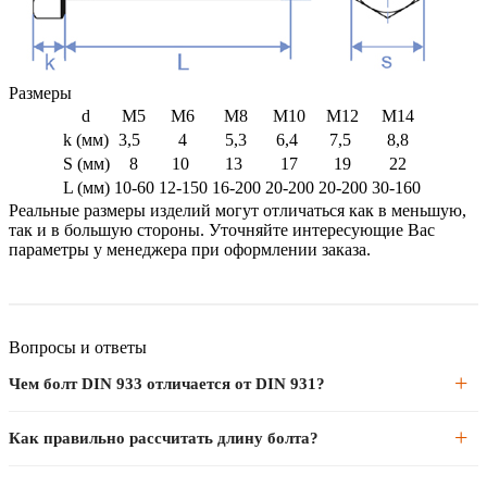
Размеры
d
M5
M6
M8
M10
M12
M14
k (мм)
3,5
4
5,3
6,4
7,5
8,8
S (мм)
8
10
13
17
19
22
L (мм)
10-60
12-150
16-200
20-200
20-200
30-160
Реальные размеры изделий могут отличаться как в меньшую,
так и в большую стороны. Уточняйте интересующие Вас
параметры у менеджера при оформлении заказа.
Вопросы и ответы
Чем болт DIN 933 отличается от DIN 931?
DIN 933 — болт с резьбой по всей длине стержня. DIN 931 —
Как правильно рассчитать длину болта?
резьба только на части стержня, остальное — гладкий цилиндр.
Полная резьба надёжнее при вибрации, частичная лучше работает
Длина болта = суммарная толщина скрепляемых деталей +