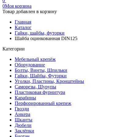
0
0
Моя корзина
Товар добавлен в корзину
Главная
Каталог
Гайки, шайбы, футорки
Шайба оцинкованная DIN125
Категории
Мебельный крепёж
Оборудование
Болты, Винты, Шпильки
Гайки, Шайбы, Футорки
Уголки, Пластины, Кронштейны
Саморезы, Шурупы
Пластиковая фурнитура
Карабины
Перфорированный крепеж
Гвозди
Анкера
Шканты
Дюбели
Заклёпки
Биотан