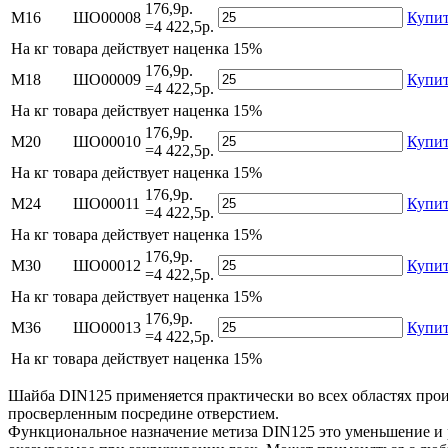
176,9р.
М16
ШО00008
Купи
=4 422,5р.
На
кг товара действует наценка 15%
176,9р.
М18
ШО00009
Купи
=4 422,5р.
На
кг товара действует наценка 15%
176,9р.
М20
ШО00010
Купи
=4 422,5р.
На
кг товара действует наценка 15%
176,9р.
М24
ШО00011
Купи
=4 422,5р.
На
кг товара действует наценка 15%
176,9р.
М30
ШО00012
Купи
=4 422,5р.
На
кг товара действует наценка 15%
176,9р.
М36
ШО00013
Купи
=4 422,5р.
На
кг товара действует наценка 15%
Шайба DIN125 применяется практически во всех областях произ
просверленным посредине отверстием.
Функциональное назначение метиза DIN125 это уменьшение и 