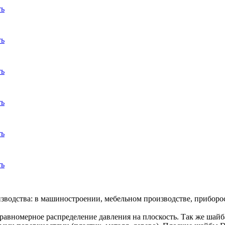
ть
ть
ть
ть
ть
ть
водства: в машиностроении, мебельном производстве, приборост
равномерное распределение давления на плоскость. Так же шай