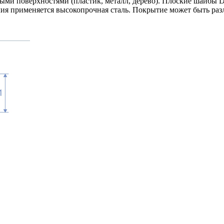
ыми поверхностями (пластик, металл, дерево). Плоские шайбы 
елия применяется высокопрочная сталь. Покрытие может быть ра