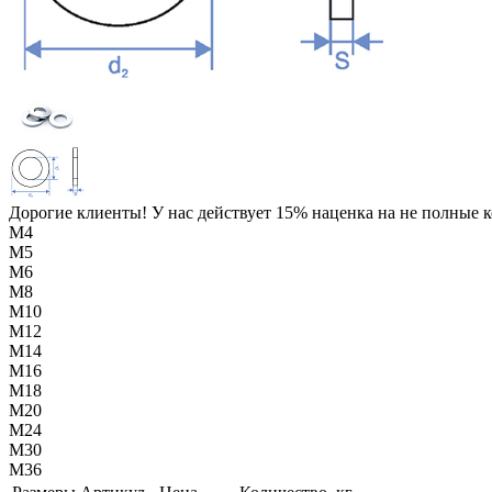
Дорогие клиенты! У нас действует 15% наценка на не полные 
М4
М5
М6
М8
М10
М12
М14
М16
М18
М20
М24
М30
М36