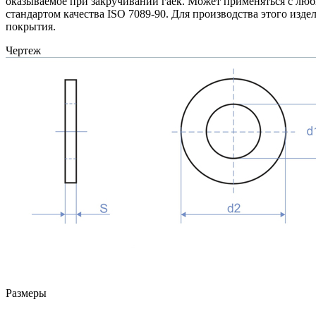
оказываемое при закручивании гаек. Может применяться с люб
стандартом качества ISO 7089-90. Для производства этого изд
покрытия.
Чертеж
Размеры