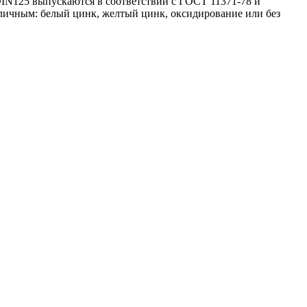
DIN125 выпускаются в соответствии с ГОСТ 11371-78 и
зличным: белый цинк, желтый цинк, оксидирование или без